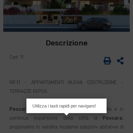
[
1
/
2
0
]
Descrizione
Cod. 11
RIF.11 - APPARTAMENTI NUOVA COSTRUZIONE -
TERRAZZE KEPOS
Utilizza i tasti rapidi per navigare!
Pescara
Nord, in una delle zone più ambite e in
continua espansione della città di
Pescara
,
proponiamo in vendita moderne soluzioni abitative di