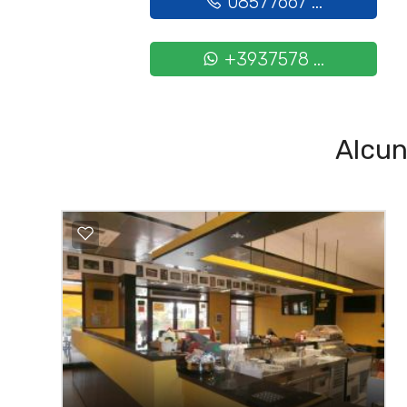
08577667 ...
+3937578 ...
Alcun