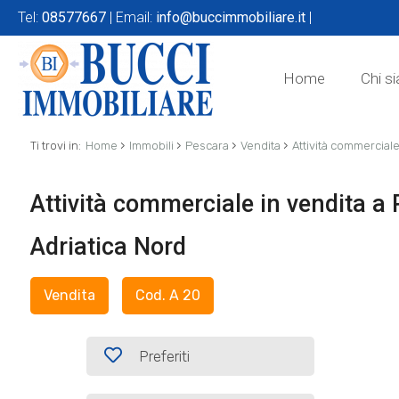
Tel:
08577667
| Email:
info@buccimmobiliare.it
|
Home
Chi s
›
›
›
›
Ti trovi in:
Home
Immobili
Pescara
Vendita
Attività commercial
Attività commerciale in vendita a
Adriatica Nord
Vendita
Cod. A 20
Preferiti